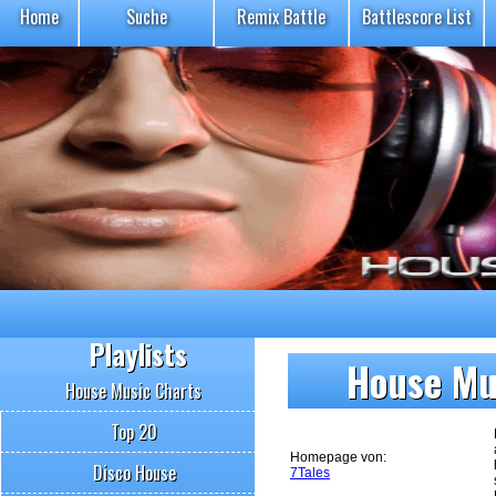
Home
Suche
Remix Battle
Battlescore List
Playlists
House Mus
House Music Charts
Top 20
Homepage von:
Disco House
7Tales