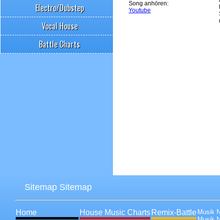
Song anhören:
Electro/Dubstep
Youtube
Vocal House
Battle Charts
Sitemap Sitemap
Home
House Music Charts
Remix-Battle
Musik 
Musik 