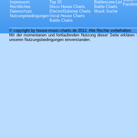
Impressum
Top 20
Battlescore-List
Faceboo
Rechtliches
Disco House Charts
Battle Charts
Datenschutz
Electro/Dubstep Charts
Musik Suche
Nutzungsbedingungen
Vocal House Charts
Battle Charts
© copyright by house-music-charts.de 2012. Alle Rechte vorbehalten.
Mit der momentanen und fortlaufenden Nutzung dieser Seite erklären 
unseren Nutzungsbedingungen einverstanden.